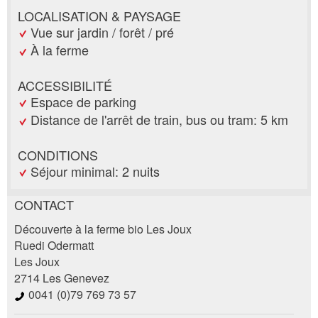
LOCALISATION & PAYSAGE
Vue sur jardin / forêt / pré
À la ferme
ACCESSIBILITÉ
Espace de parking
Distance de l'arrêt de train, bus ou tram: 5 km
CONDITIONS
Séjour minimal: 2 nuits
CONTACT
Annonces répréhensibles
Recommander l'annonce
Découverte à la ferme bio Les Joux
Ruedi Odermatt
Les Joux
Vos commentaires sont grandement appréciés!
Recommandez cette annonce à des amis.
2714 Les Genevez
0041 (0)79 769 73 57
Commentaires généraux