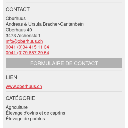
Vos commentaires sont grandement appréciés!
Recommandez cette annonce à des amis.
CONTACT
Date de l'événement *:
Oberhuus
Commentaires généraux
Andreas & Ursula Bracher-Gantenbein
Nombre de participants *:
Cette annonce n'est plus valable
Oberhaus 40
Annonce incomplète
3473 Alchenstorf
info@oberhuus.ch
Prénom / Nom *:
0041 (0)34 415 11 34
0041 (0)79 657 29 54
FORMULAIRE DE CONTACT
Entreprise / organisation:
LIEN
Contact
* Saisie nécessaire
www.oberhuus.ch
Complément d'adresse:
RECOMMANDER L'ANNONCE
CATÉGORIE
Composez un message à la personne de
contact pour cette annonce .
Agriculture
Nachricht
Fermer
Rue et N° *:
Élevage d'ovins et de caprins
Élevage de porcins