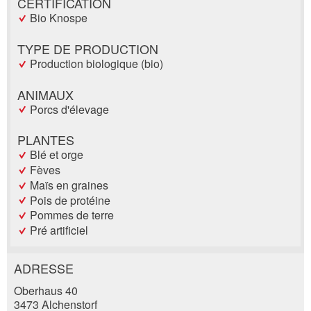
CERTIFICATION
Bio Knospe
TYPE DE PRODUCTION
Production biologique (bio)
ANIMAUX
Porcs d'élevage
PLANTES
Blé et orge
Fèves
Maïs en graines
Pois de protéine
Pommes de terre
Pré artificiel
ADRESSE
Annonces répréhensibles
Recommander l'annonce
Oberhaus 40
3473 Alchenstorf
Réservation