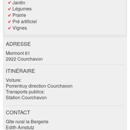
Jardin
Légumes
Prairie
Pré artificiel
Vignes
ADRESSE
Annonces répréhensibles
Recommander l'annonce
Mormont 61
2922 Courchavon
Réservation
Vos commentaires sont grandement appréciés!
Recommandez cette annonce à des amis.
ITINÉRAIRE
Date de l'événement *:
Voiture:
Commentaires généraux
Porrentruy direction Courchavon
Nombre de participants *:
Cette annonce n'est plus valable
Transports publics:
Annonce incomplète
Station Courchavon
Prénom / Nom *:
CONTACT
Gîte rural la Bergerie
Edith Amstutz
Entreprise / organisation: