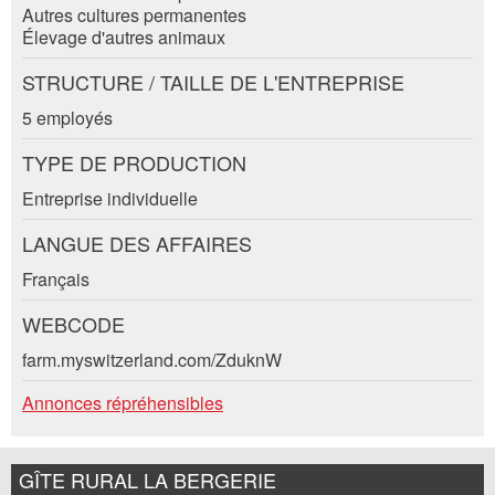
Message:
Autres cultures permanentes
Élevage d'autres animaux
Adresse
STRUCTURE / TAILLE DE L'ENTREPRISE
* Champ obligatoire
Information: Pour l'assurance qualité, une copie de l' e-
5 employés
mail est envoyée à guidle
TYPE DE PRODUCTION
Entreprise individuelle
FERMER
LANGUE DES AFFAIRES
S'INSCRIRE
Français
WEBCODE
farm.myswitzerland.com/ZduknW
Nachricht
Annonces répréhensibles
GÎTE RURAL LA BERGERIE