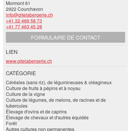
Mormont 61
2922 Courchavon
info@gitelabergerie.ch
* Saisie nécessaire
+41 32 466 58 73
Complément d'adresse:
+41 77 463 45 28
RECOMMANDER L'ANNONCE
FORMULAIRE DE CONTACT
Nachricht
Fermer
Rue et N° *:
LIEN
Contact
www.gitelabergerie.ch
NPA / Lieu *:
CATÉGORIE
Composez un message à la personne de
* Saisie nécessaire
contact pour cette annonce .
Céréales (sans riz), de légumineuses & oléagineux
Culture de fruits à pépins et à noyau
E-mail *:
Pour des raisons d'assurance qualité une copie de
Culture de la vigne
l'e-mail est transmise à guidle
Culture de légumes, de melons, de racines et de
tubercules
ECRIRE UN MESSAGE
Téléphone *:
Élevage d'ovins et de caprins
Élevage de chevaux et d'autres équidés
Fermer
Forêt
Autres cultures non permanentes