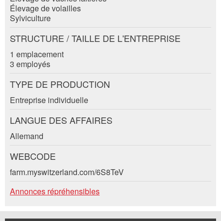
Élevage de volailles
contact pour cette annonce .
Nachricht
Sylviculture
Fermer
Rue et N° *:
STRUCTURE / TAILLE DE L'ENTREPRISE
1 emplacement
NPA / Lieu *:
3 employés
* Saisie nécessaire
TYPE DE PRODUCTION
E-mail *:
Pour des raisons d'assurance qualité une copie de
Entreprise individuelle
l'e-mail est transmise à guidle
LANGUE DES AFFAIRES
Adresse
ECRIRE UN MESSAGE
Téléphone *:
Allemand
Fermer
WEBCODE
Message:
farm.myswitzerland.com/6S8TeV
Annonces répréhensibles
* Champ obligatoire
Information: Pour l'assurance qualité, une copie de l' e-