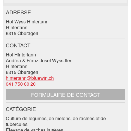
ADRESSE
Annonces répréhensibles
Recommander l'annonce
Hof Wyss Hintertann
Hintertann
Réservation
Vos commentaires sont grandement appréciés!
Recommandez cette annonce à des amis.
6315 Oberägeri
CONTACT
Date de l'événement *:
Commentaires généraux
Hof Hintertann
Nombre de participants *:
Cette annonce n'est plus valable
Andrea & Franz-Josef Wyss-Iten
Annonce incomplète
Hintertann
6315 Oberägeri
Prénom / Nom *:
hintertann@bluewin.ch
041 750 60 20
FORMULAIRE DE CONTACT
Entreprise / organisation:
CATÉGORIE
Contact
* Saisie nécessaire
Culture de légumes, de melons, de racines et de
Complément d'adresse:
tubercules
RECOMMANDER L'ANNONCE
Élevage de vaches laitières
Composez un message à la personne de