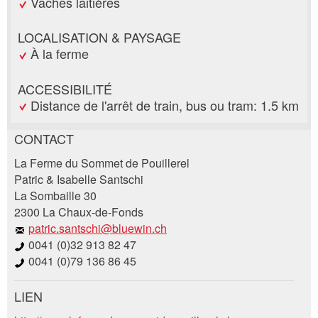
Vaches laitières
LOCALISATION & PAYSAGE
À la ferme
ACCESSIBILITÉ
Distance de l'arrêt de train, bus ou tram: 1.5 km
CONTACT
Annonces répréhensibles
Recommander l'annonce
La Ferme du Sommet de Pouillerel
Patric & Isabelle Santschi
La Sombaille 30
Vos commentaires sont grandement appréciés!
Recommandez cette annonce à des amis.
2300 La Chaux-de-Fonds
patric.santschi@bluewin.ch
Commentaires généraux
0041 (0)32 913 82 47
Cette annonce n'est plus valable
0041 (0)79 136 86 45
Annonce incomplète
LIEN
Demande de réservation