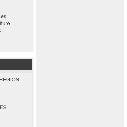
Les
iture
s.
 RÉGION
CES