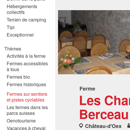
Hébergements
collectifs
Terrain de camping
Tipi
Exceptionnel
Thèmes
Activités à la ferme
Fermes accessibles
à tous
Fermes bio
Fermes historiques
Ferme
Les Cha
Fermes sur sentiers
et pistes cyclables
Les fermes dans les
Berceau:
parcs suisses
Oenotourisme
Château-d'Oex
Vacances à cheval