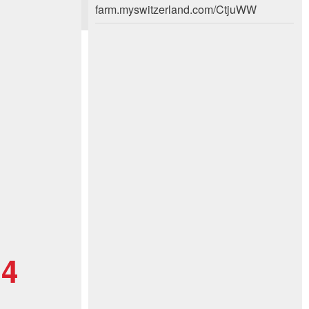
farm.myswitzerland.com/CtjuWW
 4