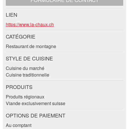
LIEN
Contact
https://www.la-chaux.ch
Composez un message à la personne de
CATÉGORIE
contact pour cette annonce .
Restaurant de montagne
STYLE DE CUISINE
Cuisine du marché
Cuisine traditionnelle
PRODUITS
Produits régionaux
Viande exclusivement suisse
Adresse
OPTIONS DE PAIEMENT
Au comptant