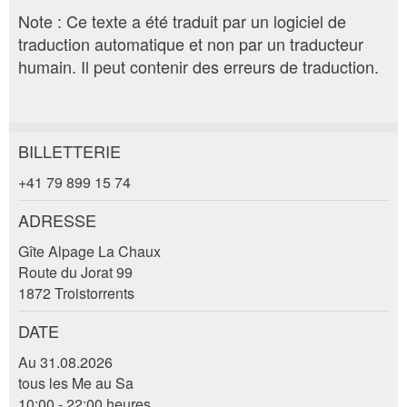
Note : Ce texte a été traduit par un logiciel de
traduction automatique et non par un traducteur
humain. Il peut contenir des erreurs de traduction.
BILLETTERIE
Annonces répréhensibles
Recommander l'annonce
+41 79 899 15 74
Vos commentaires sont grandement appréciés!
Recommandez cette annonce à des amis.
ADRESSE
Gîte Alpage La Chaux
Commentaires généraux
Route du Jorat 99
Cette annonce n'est plus valable
1872 Troistorrents
Annonce incomplète
DATE
Au 31.08.2026
tous les Me au Sa
10:00 - 22:00 heures