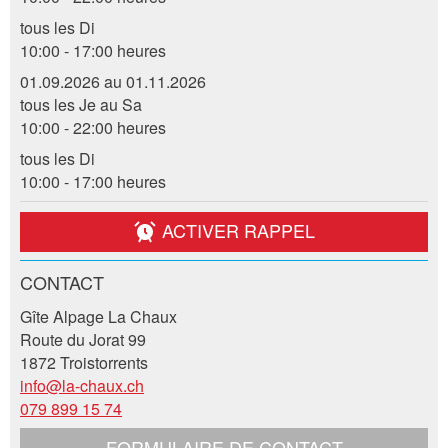
tous les Di
10:00 - 17:00 heures
* Saisie nécessaire
01.09.2026 au 01.11.2026
tous les Je au Sa
RECOMMANDER L'ANNONCE
10:00 - 22:00 heures
tous les Di
Nachricht
Fermer
10:00 - 17:00 heures
ACTIVER RAPPEL
CONTACT
* Saisie nécessaire
Gîte Alpage La Chaux
Pour des raisons d'assurance qualité une copie de
Route du Jorat 99
l'e-mail est transmise à guidle
1872 Troistorrents
info@la-chaux.ch
ECRIRE UN MESSAGE
079 899 15 74
Fermer
FORMULAIRE DE CONTACT