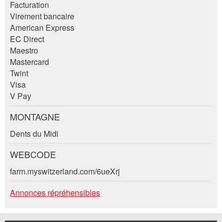
Facturation
Virement bancaire
American Express
EC Direct
Maestro
Mastercard
Twint
Visa
V Pay
Nachricht
MONTAGNE
Dents du Midi
WEBCODE
* Saisie nécessaire
farm.myswitzerland.com/6ueXrj
Pour des raisons d’assurance qualité une copie
Annonces répréhensibles
de l’e-mail est transmise à guidle et Agritourisme
Suisse.