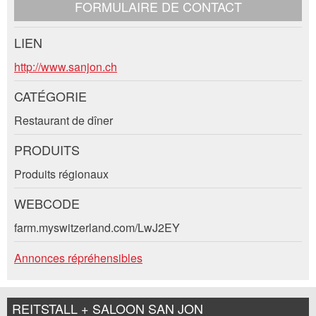
FORMULAIRE DE CONTACT
RECOMMANDER L'ANNONCE
Nachricht
Fermer
LIEN
Contact
http://www.sanjon.ch
Composez un message à la personne de
CATÉGORIE
contact pour cette annonce .
Restaurant de dîner
* Saisie nécessaire
PRODUITS
Pour des raisons d'assurance qualité une copie de
l'e-mail est transmise à guidle
Produits régionaux
ECRIRE UN MESSAGE
WEBCODE
farm.myswitzerland.com/LwJ2EY
Fermer
Annonces répréhensibles
Adresse
REITSTALL + SALOON SAN JON