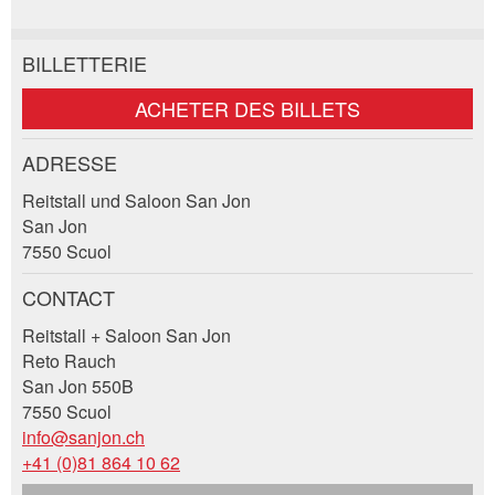
BILLETTERIE
Annonces répréhensibles
Recommander l'annonce
ACHETER DES BILLETS
Vos commentaires sont grandement appréciés!
Recommandez cette annonce à des amis.
ADRESSE
Reitstall und Saloon San Jon
Commentaires généraux
San Jon
Cette annonce n'est plus valable
7550 Scuol
Annonce incomplète
CONTACT
Reitstall + Saloon San Jon
Reto Rauch
San Jon 550B
7550 Scuol
info@sanjon.ch
* Saisie nécessaire
+41 (0)81 864 10 62