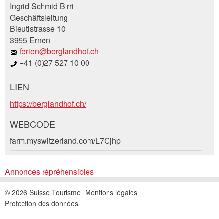
Ingrid Schmid Birri
Geschäftsleitung
Vos commentaires sont grandement appréciés!
Recommandez cette annonce à des amis.
Bieutistrasse 10
3995 Ernen
Commentaires généraux
ferien@berglandhof.ch
Cette annonce n'est plus valable
+41 (0)27 527 10 00
Annonce incomplète
LIEN
Demande de réservation
https://berglandhof.ch/
Composez un message à la personne de
WEBCODE
contact pour cette annonce .
farm.myswitzerland.com/L7Cjhp
* Saisie nécessaire
Accès *
Annonces répréhensibles
Ouvrir
RECOMMANDER L'ANNONCE
un
Départ
AOÛT
2026
© 2026 Suisse Tourisme
Mentions légales
calendri
Nachricht
Fermer
Ouvrir
Protection des données
Lu
Ma
Me
Je
Ve
Sa
Di
un
AOÛT
2026