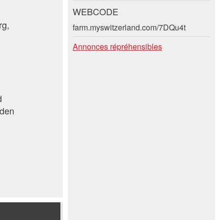
WEBCODE
rg,
farm.myswitzerland.com/7DQu4t
Annonces répréhensibles
d
oden