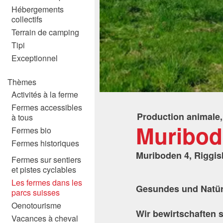
Hébergements
collectifs
Terrain de camping
Tipi
Exceptionnel
Thèmes
Activités à la ferme
Fermes accessibles
Production animale
à tous
Muribod
Fermes bio
Fermes historiques
Muriboden 4, Riggis
Fermes sur sentiers
et pistes cyclables
Les fermes dans les
Gesundes und Natür
parcs suisses
Oenotourisme
Wir bewirtschaften 
Vacances à cheval