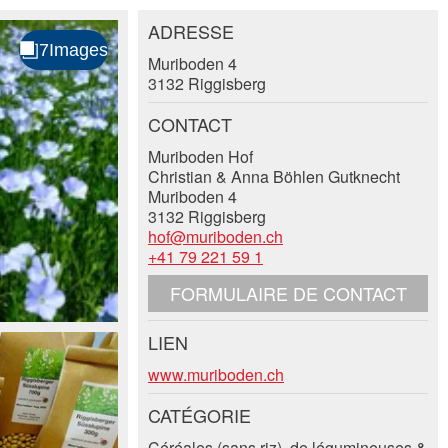
ADRESSE
Muriboden 4
3132 Riggisberg
CONTACT
Muriboden Hof
Christian & Anna Böhlen Gutknecht
Muriboden 4
3132 Riggisberg
hof@muriboden.ch
+41 79 221 59 1
FORMULAIRE DE CONTACT
LIEN
www.muriboden.ch
CATÉGORIE
Céréales (sans riz), de légumineuses &