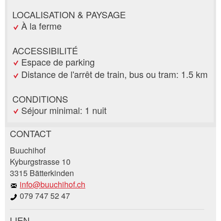
LOCALISATION & PAYSAGE
À la ferme
ACCESSIBILITÉ
Espace de parking
Distance de l'arrêt de train, bus ou tram: 1.5 km
CONDITIONS
Séjour minimal: 1 nuit
CONTACT
Annonces répréhensibles
Recommander l'annonce
Buuchihof
Kyburgstrasse 10
3315 Bätterkinden
Vos commentaires sont grandement appréciés!
Recommandez cette annonce à des amis.
info@buuchihof.ch
079 747 52 47
Commentaires généraux
Cette annonce n'est plus valable
LIEN