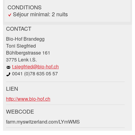
CONDITIONS
Séjour minimal: 2 nuits
CONTACT
Annonces répréhensibles
Recommander l'annonce
Bio-Hof Brandegg
Toni Siegfried
Bühlbergstrasse 161
Vos commentaires sont grandement appréciés!
Recommandez cette annonce à des amis.
3775 Lenk i.S.
t.siegfried@bio-hof.ch
Commentaires généraux
0041 (0)78 635 05 57
Cette annonce n'est plus valable
Annonce incomplète
LIEN
Demande de réservation
http://www.bio-hof.ch
Composez un message à la personne de
WEBCODE
contact pour cette annonce .
farm.myswitzerland.com/LYmWMS