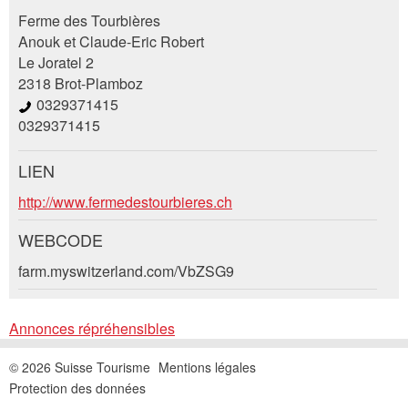
Annonces répréhensibles
Recommander l'annonce
Ferme des Tourbières
Anouk et Claude-Eric Robert
Le Joratel 2
Vos commentaires sont grandement appréciés!
Recommandez cette annonce à des amis.
2318 Brot-Plamboz
0329371415
Commentaires généraux
0329371415
Cette annonce n'est plus valable
Annonce incomplète
LIEN
Demande de réservation
http://www.fermedestourbieres.ch
Composez un message à la personne de
WEBCODE
contact pour cette annonce .
farm.myswitzerland.com/VbZSG9
Accès *
* Saisie nécessaire
Annonces répréhensibles
Ouvrir
un
RECOMMANDER L'ANNONCE
Départ
AOÛT
2026
© 2026 Suisse Tourisme
Mentions légales
calendri
Ouvrir
Protection des données
Lu
Ma
Me
Je
Ve
Sa
Di
Nachricht
Fermer
un