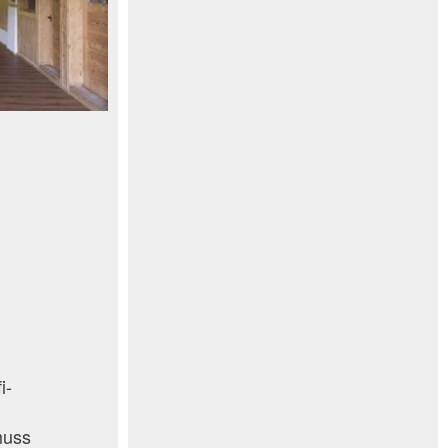
t
i-
muss