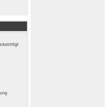
cksichtigt
gung