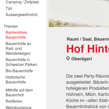
Camping / Zeltplatz
Tipi
Aussergewöhnlich
Themen
Barrierefreie
Bauernhöfe
Raum / Saal, Bauern
Hof Hint
Bauernhöfe an
Rad- und
Wanderwegen
Oberägeri
Bauernhöfe in
Schweizer Pärken
Bio-Bauernhöfe
Die zwei Party-Räume
Historische
ausgekleidet. Bäuerin
Bauernhöfe
hofeigenen Produkten:
Mithilfe auf dem
Hühnern, Milch, Karto
Bauernhof
Küche im «alten Stall
Reitferien
Bauernfrühstück von 
Weintourismus