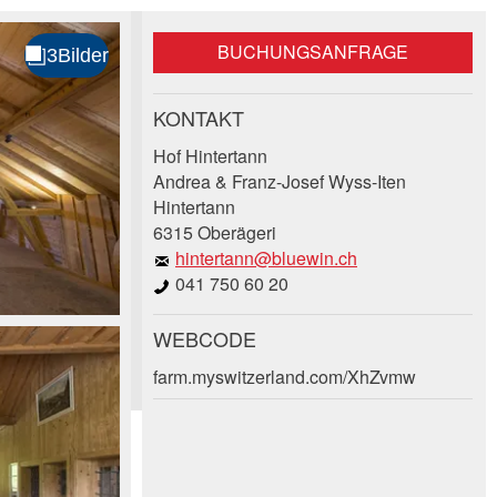
BUCHUNGSANFRAGE
KONTAKT
Hof Hintertann
Andrea & Franz-Josef Wyss-Iten
Hintertann
6315 Oberägeri
hintertann@bluewin.ch
041 750 60 20
WEBCODE
farm.myswitzerland.com/XhZvmw