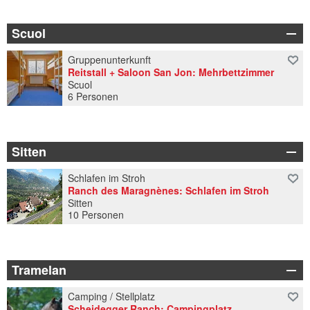
Scuol
Gruppenunterkunft
Reitstall + Saloon San Jon: Mehrbettzimmer
Scuol
6 Personen
Sitten
Schlafen im Stroh
Ranch des Maragnènes: Schlafen im Stroh
Sitten
10 Personen
Tramelan
Camping / Stellplatz
Scheidegger Ranch: Campingplatz