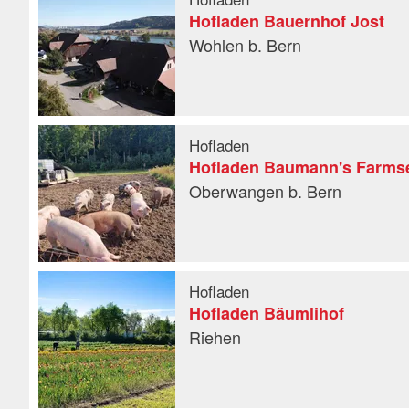
Hofladen Bauernhof Jost
Wohlen b. Bern
Hofladen
Hofladen Baumann's Farmse
Oberwangen b. Bern
Hofladen
Hofladen Bäumlihof
Riehen