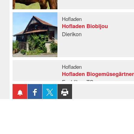
Hofladen
Hofladen Biobijou
Dierikon
Hofladen
Hofladen Biogemüsegärtnere
Eschlikon TG
AUF
AUF
SEITE
FACEBOOK
TWITTER
AUSDRUCKEN
TEILEN
TEILEN
Hofladen
Hofladen Bio HofMädertal
Gossau SG