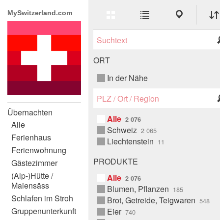
Erweitere
Listen-
Karten-
MySwitzerland.com
Ansicht
Ansicht
Ansicht
Live
Alphabetisch
Suche
Ort
Produkte
ORT
In der Nähe
Ort
Suche
Übernachten
Alle
Alle
Schweiz
Ferienhaus
Liechtenstein
Ferienwohnung
PRODUKTE
Gästezimmer
(Alp-)Hütte /
Alle
Maiensäss
Blumen, Pflanzen
Schlafen im Stroh
Brot, Getreide, Teigwaren
Gruppenunterkunft
Eier