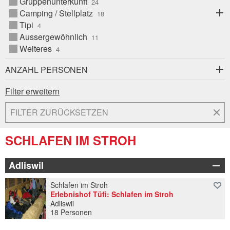
Fribourg
Ö
Gruppenunterkunft
Genf
Ö
Camping / Stellplatz
Ö
24
25
26
27
28
29
30
24
25
26
27
28
29
30
Genferseegebiet
Ö
Tipi
31
1
2
3
4
5
6
31
1
2
3
4
5
6
Graubünden
Ö
Aussergewöhnlich
Jura & Drei-Seen-Land
Ö
Weiteres
Luzern - Vierwaldstättersee
Ö
ANZAHL PERSONEN
Ostschweiz / Liechtenstein
Ö
Tessin
Filter erweitern
Wallis
Ö
Zürich Region
Ö
FILTER ZURÜCKSETZEN
SCHLAFEN IM STROH
Adliswil
Schlafen im Stroh
Erlebnishof Tüfi: Schlafen im Stroh
Adliswil
18 Personen