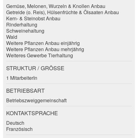
Kontaktpersonen dieser Anzeige.
Gemüse, Melonen, Wurzeln & Knollen Anbau
* Eingabe erforderlich
Getreide (o. Reis), Hülsenfrüchte & Ölsaaten Anbau
Adresszusatz:
Kern- & Steinobst Anbau
ANZEIGE WEITEREMPFEHLEN
Rinderhaltung
Schweinehaltung
Nachricht
Schliessen
Strasse und Nr. *:
Wald
Weitere Pflanzen Anbau einjährig
Weitere Pflanzen Anbau mehrjährig
Weiteres Gewerbe Tierhaltung
PLZ / Ort *:
STRUKTUR / GRÖSSE
Adresse
* Eingabe erforderlich
1 MitarbeiterIn
E-Mail *:
Zur Qualitätssicherung wird eine Kopie der E-Mail
BETRIEBSART
an guidle übermittelt.
Betriebszweiggemeinschaft
NACHRICHT SENDEN
Telefon *:
KONTAKTSPRACHE
Schliessen
Deutsch
Nachricht:
Französisch