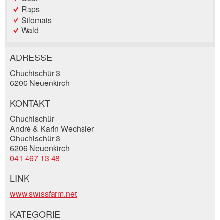
Raps
Silomais
Wald
ADRESSE
Anzeige beanstanden
Anzeige weiterempfehlen
Chuchischür 3
6206 Neuenkirch
Reservation
Ihr Feedback wird sehr geschätzt!
Empfehlen Sie diese Anzeige an Freunde weiter.
KONTAKT
Veranstaltungsdatum *:
Chuchischür
Allgemeines Feedback
André & Karin Wechsler
Anzahl der Teilnehmer *:
Anzeige nicht mehr gültig
Chuchischür 3
Anzeige unvollständig
6206 Neuenkirch
041 467 13 48
Vorname / Nachname *:
LINK
Kontakt
www.swissfarm.net
Firma / Organisation:
KATEGORIE
Verfassen Sie eine Nachricht für die