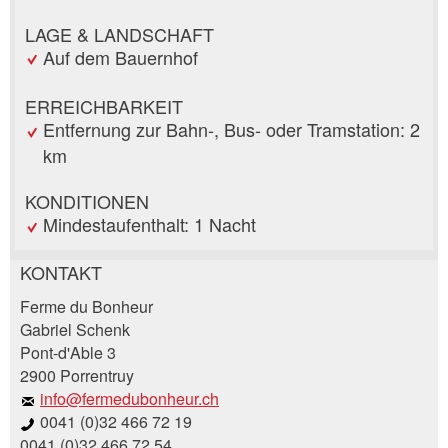
LAGE & LANDSCHAFT
Auf dem Bauernhof
ERREICHBARKEIT
Entfernung zur Bahn-, Bus- oder Tramstation: 2
km
KONDITIONEN
Mindestaufenthalt: 1 Nacht
KONTAKT
Anzeige beanstanden
Anzeige weiterempfehlen
Ferme du Bonheur
Gabriel Schenk
Pont-d'Able 3
Ihr Feedback wird sehr geschätzt!
Empfehlen Sie diese Anzeige an Freunde weiter.
2900 Porrentruy
info@fermedubonheur.ch
Allgemeines Feedback
0041 (0)32 466 72 19
Anzeige nicht mehr gültig
0041 (0)32 466 72 54