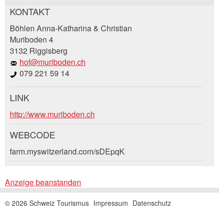
KONTAKT
Anzeige beanstanden
Anzeige weiterempfehlen
Böhlen Anna-Katharina & Christian
Muriboden 4
3132 Riggisberg
Ihr Feedback wird sehr geschätzt!
Empfehlen Sie diese Anzeige an Freunde weiter.
hof@muriboden.ch
079 221 59 14
Allgemeines Feedback
Anzeige nicht mehr gültig
LINK
Anzeige unvollständig
Buchungsanfrage
http://www.muriboden.ch
Verfassen Sie eine Nachricht für die
WEBCODE
Kontaktpersonen dieser Anzeige.
farm.myswitzerland.com/sDEpqK
Anreise *
Anzeige beanstanden
Kalende
* Eingabe erforderlich
öffnen
Abreise
AUGUST
2026
© 2026 Schweiz Tourismus
Impressum
Datenschutz
Kalende
ANZEIGE WEITEREMPFEHLEN