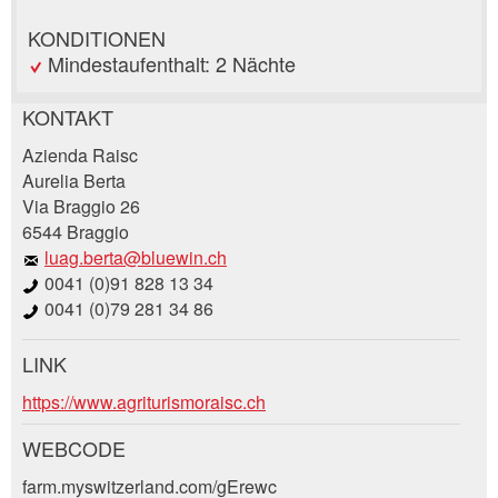
KONDITIONEN
Mindestaufenthalt: 2 Nächte
KONTAKT
Anzeige beanstanden
Anzeige weiterempfehlen
Azienda Raisc
Aurelia Berta
Via Braggio 26
Ihr Feedback wird sehr geschätzt!
Empfehlen Sie diese Anzeige an Freunde weiter.
6544 Braggio
luag.berta@bluewin.ch
Allgemeines Feedback
0041 (0)91 828 13 34
Anzeige nicht mehr gültig
0041 (0)79 281 34 86
Anzeige unvollständig
LINK
Buchungsanfrage
https://www.agriturismoraisc.ch
Verfassen Sie eine Nachricht für die
WEBCODE
Kontaktpersonen dieser Anzeige.
farm.myswitzerland.com/gErewc