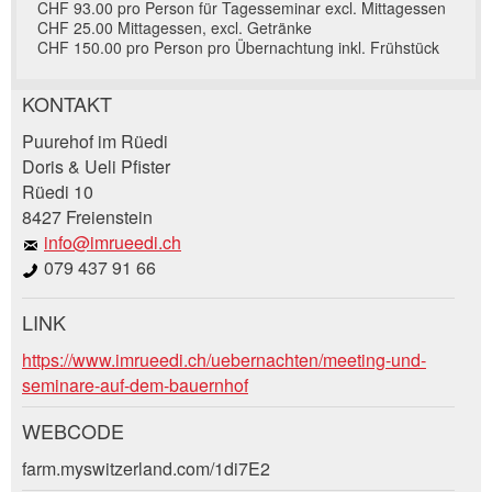
CHF 93.00 pro Person für Tagesseminar excl. Mittagessen
CHF 25.00 Mittagessen, excl. Getränke
CHF 150.00 pro Person pro Übernachtung inkl. Frühstück
KONTAKT
Anzeige beanstanden
Anzeige weiterempfehlen
Puurehof im Rüedi
Doris & Ueli Pfister
Rüedi 10
Ihr Feedback wird sehr geschätzt!
Empfehlen Sie diese Anzeige an Freunde weiter.
8427 Freienstein
info@imrueedi.ch
Allgemeines Feedback
079 437 91 66
Anzeige nicht mehr gültig
Anzeige unvollständig
LINK
Buchungsanfrage
https://www.imrueedi.ch/uebernachten/meeting-und-
seminare-auf-dem-bauernhof
Verfassen Sie eine Nachricht für die
WEBCODE
Kontaktpersonen dieser Anzeige.
farm.myswitzerland.com/1di7E2