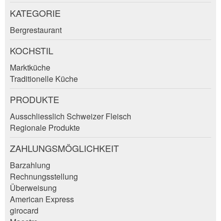
Verfassen Sie eine Nachricht für die
KATEGORIE
Kontaktpersonen dieser Anzeige.
Bergrestaurant
KOCHSTIL
Marktküche
Traditionelle Küche
PRODUKTE
Ausschliesslich Schweizer Fleisch
Regionale Produkte
Adresse
ZAHLUNGSMÖGLICHKEIT
Barzahlung
Rechnungsstellung
Überweisung
American Express
girocard