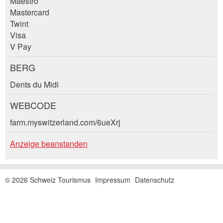
Maestro
Mastercard
Twint
Visa
V Pay
Nachricht
BERG
Dents du Midi
WEBCODE
* Eingabe erforderlich
farm.myswitzerland.com/6ueXrj
Zur Qualitätssicherung wird eine Kopie der E-
Anzeige beanstanden
Mail an guidle und Agrotourismus Schweiz
übermittelt.
© 2026 Schweiz Tourismus
Impressum
Datenschutz
NACHRICHT SENDEN
Schliessen