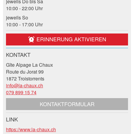
jeweils Do bis Sa
ANZEIGE WEITEREMPFEHLEN
10:00 - 22:00 Uhr
jeweils So
Nachricht
Schliessen
10:00 - 17:00 Uhr
ERINNERUNG AKTIVIEREN
KONTAKT
* Eingabe erforderlich
Gîte Alpage La Chaux
Zur Qualitätssicherung wird eine Kopie der E-Mail
Route du Jorat 99
an guidle übermittelt.
1872 Troistorrents
info@la-chaux.ch
NACHRICHT SENDEN
079 899 15 74
Schliessen
KONTAKTFORMULAR
LINK
Kontakt
https://www.la-chaux.ch