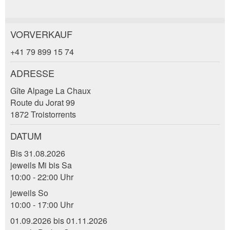
VORVERKAUF
Anzeige beanstanden
Anzeige weiterempfehlen
+41 79 899 15 74
Ihr Feedback wird sehr geschätzt!
Empfehlen Sie diese Anzeige an Freunde weiter.
ADRESSE
Gîte Alpage La Chaux
Allgemeines Feedback
Route du Jorat 99
Anzeige nicht mehr gültig
1872 Troistorrents
Anzeige unvollständig
DATUM
Bis 31.08.2026
jeweils Mi bis Sa
10:00 - 22:00 Uhr
jeweils So
10:00 - 17:00 Uhr
* Eingabe erforderlich
01.09.2026 bis 01.11.2026