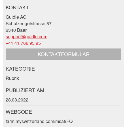
Ihr Feedback wird sehr geschätzt!
Empfehlen Sie diese Anzeige an Freunde weiter.
KONTAKT
Guidle AG
Allgemeines Feedback
Schutzengelstrasse 57
Anzeige nicht mehr gültig
6340 Baar
Anzeige unvollständig
support@guidle.com
+41 41 766 95 95
KONTAKTFORMULAR
KATEGORIE
Kontakt
Rubrik
* Eingabe erforderlich
Verfassen Sie eine Nachricht für die
PUBLIZIERT AM
Kontaktpersonen dieser Anzeige.
ANZEIGE WEITEREMPFEHLEN
28.03.2022
Nachricht
WEBCODE
Schliessen
farm.myswitzerland.com/msa5FQ