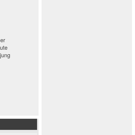
ser
ute
 jung