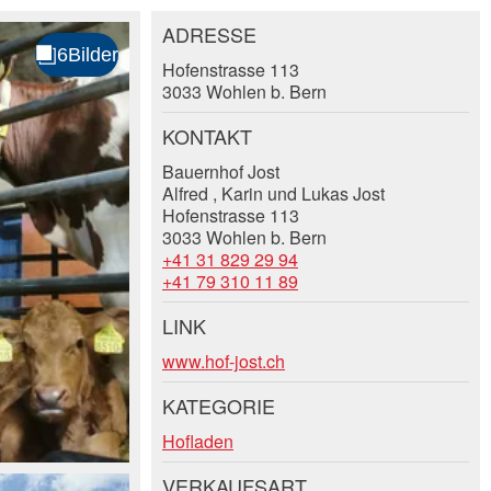
ADRESSE
Hofenstrasse 113
3033 Wohlen b. Bern
KONTAKT
Bauernhof Jost
Alfred , Karin und Lukas Jost
Hofenstrasse 113
3033 Wohlen b. Bern
+41 31 829 29 94
+41 79 310 11 89
LINK
www.hof-jost.ch
KATEGORIE
Hofladen
VERKAUFSART