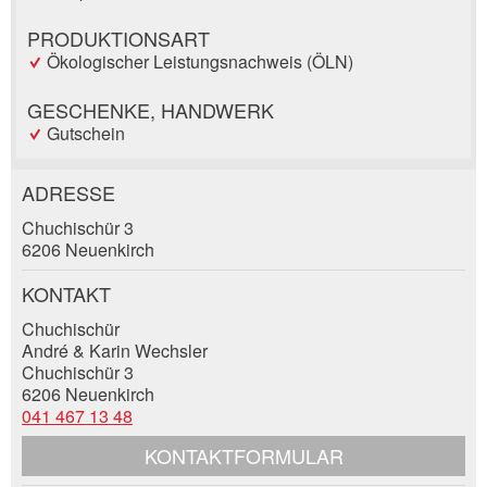
PRODUKTIONSART
Ökologischer Leistungsnachweis (ÖLN)
GESCHENKE, HANDWERK
Gutschein
ADRESSE
Anzeige beanstanden
Anzeige weiterempfehlen
Chuchischür 3
6206 Neuenkirch
Reservation
Ihr Feedback wird sehr geschätzt!
Empfehlen Sie diese Anzeige an Freunde weiter.
KONTAKT
Veranstaltungsdatum *:
Chuchischür
Allgemeines Feedback
André & Karin Wechsler
Anzahl der Teilnehmer *:
Anzeige nicht mehr gültig
Chuchischür 3
Anzeige unvollständig
6206 Neuenkirch
041 467 13 48
Vorname / Nachname *:
KONTAKTFORMULAR