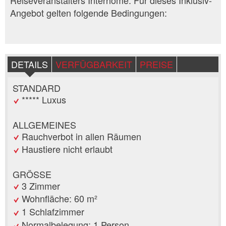
Reiseveranstalters Interhome. Für dieses Inklusiv-
Angebot gelten folgende Bedingungen:
DETAILS
VERFÜGBARKEIT
PREISE
STANDARD
***** Luxus
ALLGEMEINES
Rauchverbot in allen Räumen
Haustiere nicht erlaubt
GRÖSSE
3 Zimmer
Wohnfläche: 60 m²
1 Schlafzimmer
Normalbelegung: 1 Person