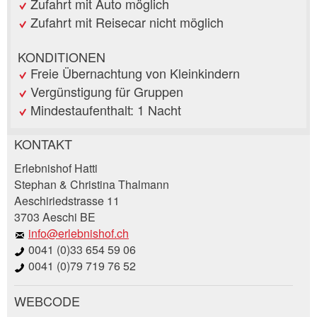
Zufahrt mit Auto möglich
Zufahrt mit Reisecar nicht möglich
KONDITIONEN
Freie Übernachtung von Kleinkindern
Vergünstigung für Gruppen
Mindestaufenthalt: 1 Nacht
KONTAKT
Anzeige beanstanden
Anzeige weiterempfehlen
Erlebnishof Hatti
Stephan & Christina Thalmann
Aeschiriedstrasse 11
Ihr Feedback wird sehr geschätzt!
Empfehlen Sie diese Anzeige an Freunde weiter.
3703 Aeschi BE
info@erlebnishof.ch
Allgemeines Feedback
0041 (0)33 654 59 06
Anzeige nicht mehr gültig
0041 (0)79 719 76 52
Anzeige unvollständig
WEBCODE