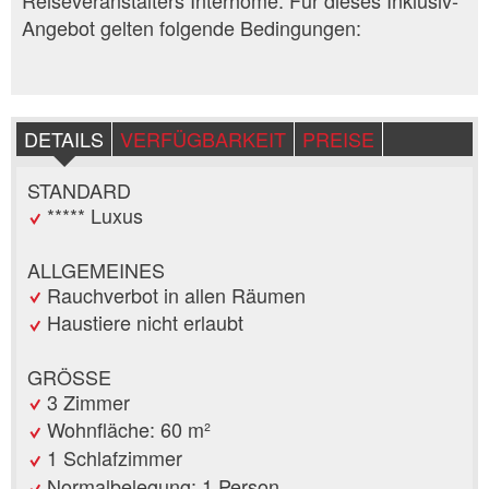
Reiseveranstalters Interhome. Für dieses Inklusiv-
Angebot gelten folgende Bedingungen:
DETAILS
VERFÜGBARKEIT
PREISE
STANDARD
***** Luxus
ALLGEMEINES
Rauchverbot in allen Räumen
Haustiere nicht erlaubt
GRÖSSE
3 Zimmer
Wohnfläche: 60 m²
1 Schlafzimmer
Normalbelegung: 1 Person