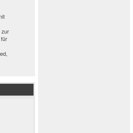
mit
 zur
für
ied,