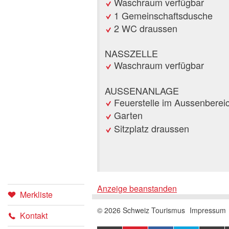
Waschraum verfügbar
1 Gemeinschaftsdusche
2 WC draussen
NASSZELLE
Waschraum verfügbar
AUSSENANLAGE
Feuerstelle im Aussenberei
Garten
Sitzplatz draussen
Anzeige beanstanden
Merkliste
Buchung
Anzeige
Anzeige
© 2026 Schweiz Tourismus
Impressum
Kontakt