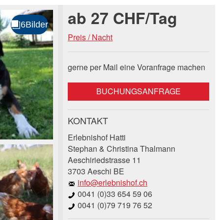
ab 27 CHF/Tag
Preis / Nacht
gerne per Mail eine Voranfrage machen
BUCHUNGSANFRAGE
KONTAKT
Erlebnishof Hatti
Stephan & Christina Thalmann
Aeschiriedstrasse 11
3703 Aeschi BE
info@erlebnishof.ch
0041 (0)33 654 59 06
0041 (0)79 719 76 52