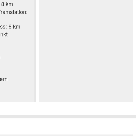
 8 km
Tramstation:
ss: 6 km
änkt
h
ern