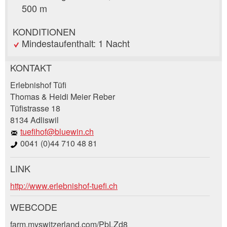
500 m
KONDITIONEN
Mindestaufenthalt: 1 Nacht
KONTAKT
Anzeige beanstanden
Anzeige weiterempfehlen
Erlebnishof Tüfi
Thomas & Heidi Meier Reber
Tüfistrasse 18
Ihr Feedback wird sehr geschätzt!
Empfehlen Sie diese Anzeige an Freunde weiter.
8134 Adliswil
tuefihof@bluewin.ch
Allgemeines Feedback
0041 (0)44 710 48 81
Anzeige nicht mehr gültig
Anzeige unvollständig
LINK
Buchungsanfrage
http://www.erlebnishof-tuefi.ch
Verfassen Sie eine Nachricht für die
WEBCODE
Kontaktpersonen dieser Anzeige.
farm.myswitzerland.com/PbLZd8