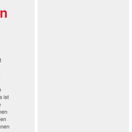
en
t
r
e
 ist
e
inen
den
hnen