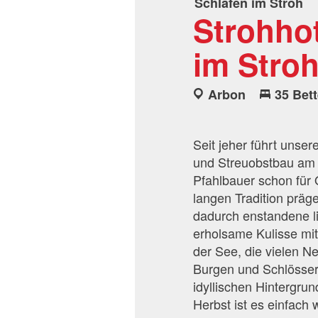
Schlafen im Stroh
Strohho
im Stro
Arbon
35 Bet
Seit jeher führt unser
und Streuobstbau am
Pfahlbauer schon für
langen Tradition prä
dadurch enstandene li
erholsame Kulisse mit
der See, die vielen 
Burgen und Schlösser,
idyllischen Hintergru
Herbst ist es einfac