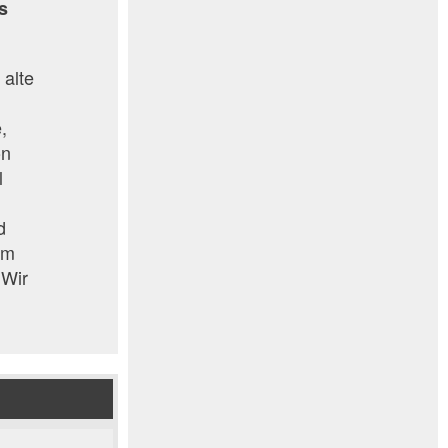
s
 alte
,
on
l
d
im
 Wir