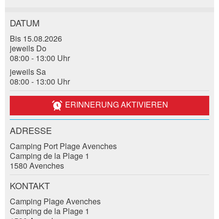
DATUM
Anzeige beanstanden
Anzeige weiterempfehlen
Bis 15.08.2026
jeweils Do
Reservation
Ihr Feedback wird sehr geschätzt!
Empfehlen Sie diese Anzeige an Freunde weiter.
08:00 - 13:00 Uhr
jeweils Sa
Veranstaltungsdatum *:
08:00 - 13:00 Uhr
Allgemeines Feedback
Anzahl der Teilnehmer *:
Anzeige nicht mehr gültig
ERINNERUNG AKTIVIEREN
Anzeige unvollständig
ADRESSE
Vorname / Nachname *:
Camping Port Plage Avenches
Camping de la Plage 1
1580 Avenches
Firma / Organisation:
KONTAKT
* Eingabe erforderlich
Camping Plage Avenches
Adresszusatz:
Camping de la Plage 1
ANZEIGE WEITEREMPFEHLEN