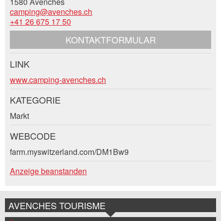
1580 Avenches
camping@avenches.ch
Nachricht
Schliessen
+41 26 675 17 50
Strasse und Nr. *:
KONTAKTFORMULAR
PLZ / Ort *:
LINK
Kontakt
www.camping-avenches.ch
* Eingabe erforderlich
E-Mail *:
KATEGORIE
Verfassen Sie eine Nachricht für die
Zur Qualitätssicherung wird eine Kopie der E-Mail
Kontaktpersonen dieser Anzeige.
an guidle übermittelt.
Markt
NACHRICHT SENDEN
Telefon *:
WEBCODE
farm.myswitzerland.com/DM1Bw9
Schliessen
Anzeige beanstanden
Nachricht:
AVENCHES TOURISME
* Pflichtfeld
Information: Zur Qualitätssicherung wird eine Kopie der