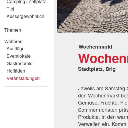
Camping / Zeltplatz
Tipi
Aussergewöhnlich
Themen
Weiteres
Wochenmarkt
Ausflüge
Wochen
Eventlokale
Gastronomie
Stadtplatz, Brig
Hofläden
Veranstaltungen
Jeweils am Samstag zw
den Wochenmarkt besu
Gemüse, Früchte, Fle
Sommermonaten präsen
Produkte. In den war
Verweilen ein. Komm v