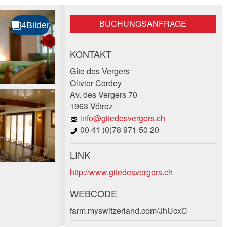
BUCHUNGSANFRAGE
KONTAKT
Gîte des Vergers
Olivier Cordey
Av. des Vergers 70
1963 Vétroz
info@gitedesvergers.ch
00 41 (0)78 971 50 20
LINK
http://www.gitedesvergers.ch
WEBCODE
farm.myswitzerland.com/JhUcxC