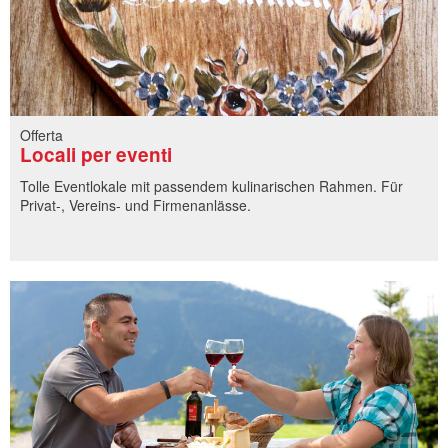
31
1
2
3
4
5
6
24
25
26
27
28
29
30
31
1
2
3
4
5
6
Offerta
Locali per eventi
Tolle Eventlokale mit passendem kulinarischen Rahmen. Für
Privat-, Vereins- und Firmenanlässe.