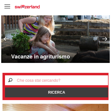
‹
Vacanze in agriturismo
Live
Suche