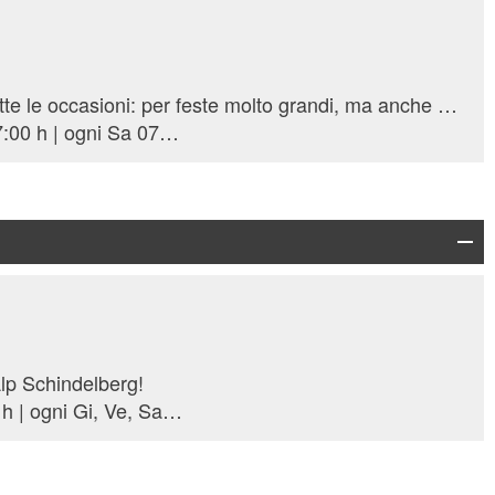
La Fattoria Montpelon è per tutte le occasioni: per feste molto grandi, ma anche molto piccole! E tutto ciò che sta in mezzo.
ogni Ma, Me, Gi, Ve 09:00 - 17:00 h | ogni Sa 07:30 - 12:00 h
lp Schindelberg!
ogni Lu, Ma, Do 09:00 - 17:00 h | ogni Gi, Ve, Sa 09:00 - 21:00 h