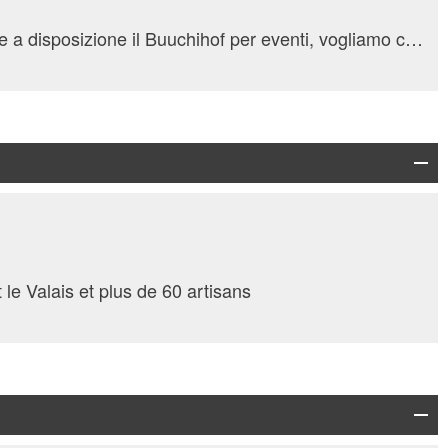
Con la nostra offerta di mettere a disposizione il Buuchihof per eventi, vogliamo cercare di soddisfare la richiesta di spaziose location per eventi.
le Valais et plus de 60 artisans