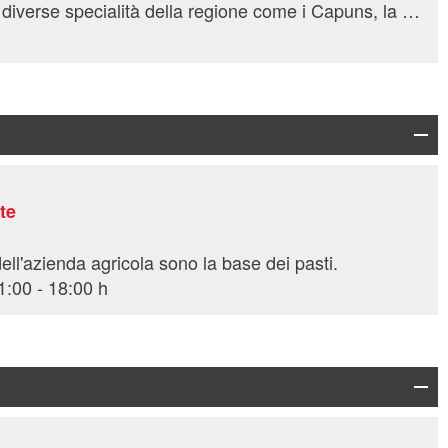
Nel nostro ristorante troverete diverse specialità della regione come i Capuns, la zuppa d'orzo dei Grigioni o la Biera Engiadinaisa, oltre ad altre prelibatezze preparate con cura ogni giorno.
te
i dell'azienda agricola sono la base dei pasti.
1:00 - 18:00 h