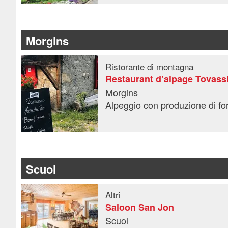
Morgins
Ristorante di montagna
Restaurant d’alpage Tovass
Morgins
Alpeggio con produzione di for
Scuol
Altri
Saloon San Jon
Scuol