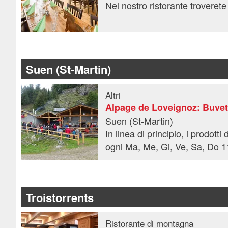
Suen (St-Martin)
Altri
Alpage de Loveignoz: Buvet
Suen (St-Martin)
In linea di principio, i prodott
ogni Ma, Me, Gi, Ve, Sa, Do 1
Troistorrents
Ristorante di montagna