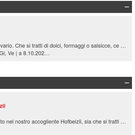
Abbiamo un menu semplice e vario. Che si tratti di dolci, formaggi o salsicce, ce n'è per tutti i gusti, anche contro la sete!
a 8.10.2026 ogni Lu, Ma, Me, Gi, Ve | a 8.10.2026 ogni Sa, Do | 10.10.2026 - 30.11.2026 ogni Lu, Ma, Ve, Sa, Do
zli
Vi diamo un caloroso benvenuto nel nostro accogliente Hofbeizli, sia che si tratti di una gita di club, di una festa di famiglia o di un ospite individuale. La splendida area escursionistica e le numerose attività per il tempo libero nelle immediate vicinanze invitano a soffermarsi.