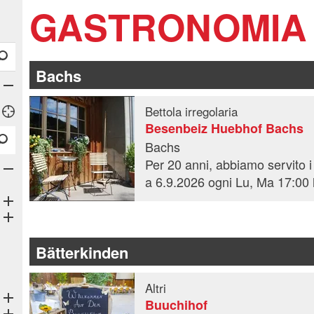
GASTRONOMIA
Bachs
Bettola irregolaria
Besenbeiz Huebhof Bachs
Bachs
Apre sottocategorie
Apre sottocategorie
Apre sottocategorie
Bätterkinden
Altri
Apre sottocategorie
Buuchihof