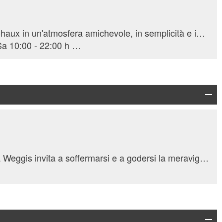
Benvenuti al Gîte Alpage La Chaux in un'atmosfera amichevole, in semplicità e in un'atmosfera d'altri tempi. Cucina casalinga con prodotti locali.
a 31.8.2026 ogni Me, Gi, Ve, Sa 10:00 - 22:00 h | a 31.8.2026 ogni Do 10:00 - 17:00 h | 1.9.2026 - 1.11.2026 ogni Gi, Ve, Sa 10:00 - 22:00 h | 1.9.2026 - 1.11.2026 ogni Do 10:00 - 17:00 h
Il caffè della fattoria Haldihof a Weggis invita a soffermarsi e a godersi la meravigliosa vista sul Lago dei Quattro Cantoni. Bevande biologiche, caffè, gelati e torte fresche sono disponibili in un ambiente rilassato e self-service, ideale per una piacevole pausa durante il percorso.