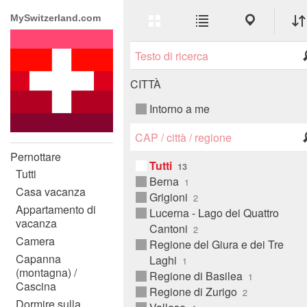
Erweitere
Listen-
Karten-
MySwitzerland.com
Ansicht
Ansicht
Ansicht
Live
Alphabetic
Suche
Categoria
Città
CITTÀ
Intorno a me
Ort
Suche
Pernottare
Tutti
Tutti
Berna
Casa vacanza
Grigioni
Appartamento di
Lucerna - Lago dei Quattro
vacanza
Cantoni
Camera
Regione del Giura e dei Tre
Capanna
Laghi
(montagna) /
Regione di Basilea
Cascina
Regione di Zurigo
Dormire sulla