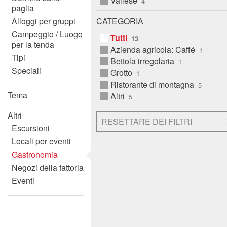
Vallese
paglia
Alloggi per gruppi
CATEGORIA
Campeggio / Luogo
Tutti
per la tenda
Azienda agricola: Caffé
Tipi
Bettola irregolaria
Speciali
Grotto
Ristorante di montagna
Tema
Altri
Altri
RESETTARE DEI FILTRI
Escursioni
Locali per eventi
Gastronomia
Negozi della fattoria
Eventi