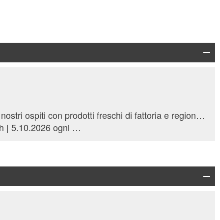
Per 20 anni, abbiamo servito i nostri ospiti con prodotti freschi di fattoria e regionali, quando possibile.
a 6.9.2026 ogni Lu, Ma 17:00 h | 5.10.2026 ogni Lu, Ma 17:00 h