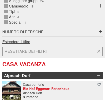
Ginevra
A
Alloggi per gruppi
Grigioni
A
Campeggio
A
24
25
26
27
28
29
30
24
25
26
27
28
29
30
Lucerna - Lago dei Quattro Cantoni
A
Tipi
31
1
2
3
4
5
6
31
1
2
3
4
5
6
Oberland bernese
A
Altri
Regione del Giura e dei Tre Laghi
A
Speciali
Regione di Basilea
NUMERO DI PERSONE
Regione di Zurigo
A
Svizzera orientale / Liechtenstein
A
Estendere il filtro
Ticino
Vallese
A
RESETTARE DEI FILTRI
CASA VACANZA
Alpnach Dorf
Casa per ferie
Bio Hof Eggmatt: Ferienhaus
Alpnach Dorf
8 Persone