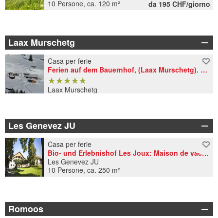
10 Persone, ca. 120 m²
da 195 CHF/giorno
Laax Murschetg
Casa per ferie
Ferien auf dem Bauernhof, (Laax Murschetg). 3.5 Zimmerwohnung
★
★
★
★
★
★
★
★
★
★
Laax Murschetg
6 Persone, 82 m²
Les Genevez JU
Casa per ferie
Bio- und Erlebnishof Les Joux: Maison de vacances
Les Genevez JU
10 Persone, ca. 250 m²
Romoos