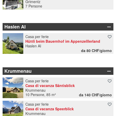
Grimentz
7 Persone
Haslen AI
Casa per ferie
Hüttli beim Bauernhof im Appenzelllerland
Haslen AI
da 80 CHF/giorno
Krummenau
Casa per ferie
Casa di vacanza Säntisblick
Krummenau
10 Persone, 85 m²
da 140 CHF/giorno
Casa per ferie
Casa di vacanza Speerblick
Krummenau