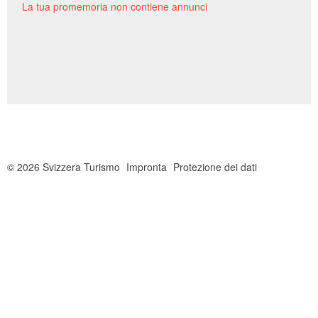
La tua promemoria non contiene annunci
Invia a un amico
Contatto
© 2026 Svizzera Turismo
Impronta
Protezione dei dati
Raccomando questo annuncio agli amici.
Scrivere un messaggio per tutte le persone da
contattare per questo annuncio.