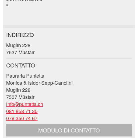
“
INDIRIZZO
Contestare l'annuncio
Consigliamo l'annuncio
Muglin 228
7537 Müstair
Il tuo feedback è molto apprezzato!
Raccomando questo annuncio agli amici.
CONTATTO
Feedback generale
Pauraria Puntetta
Questo annuncio non è più valido
Monica & Isidor Sepp-Canclini
Annuncio incompleto
Muglin 228
7537 Müstair
info@puntetta.ch
081 858 71 35
079 350 74 67
MODULO DI CONTATTO