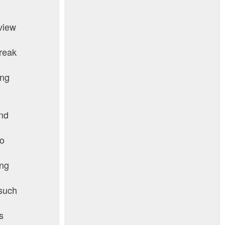
 view
break
ing
and
to
d
ing
 such
s