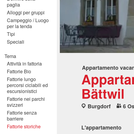
paglia
Alloggi per gruppi
Campeggio / Luogo
per la tenda
Tipi
Speciali
Tema
Attività in fattoria
Appartamento vaca
Fattorie Bio
Apparta
Fattorie lungo
percorsi ciclabili ed
Bättwil
escursionistici
Fattorie nei parchi
svizzeri
Burgdorf
6 Os
Fattorie senza
barriere
Fattorie storiche
L'appartamento