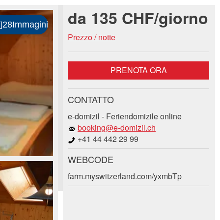
da 135 CHF/giorno
Prezzo / notte
PRENOTA ORA
CONTATTO
e-domizil - Feriendomizile online
booking@e-domizil.ch
+41 44 442 29 99
WEBCODE
farm.myswitzerland.com/yxmbTp