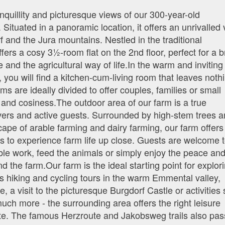
ranquillity and picturesque views of our 300-year-old
ituated in a panoramic location, it offers an unrivalled
f and the Jura mountains. Nestled in the traditional
fers a cosy 3½-room flat on the 2nd floor, perfect for a 
 and the agricultural way of life.In the warm and inviting
, you will find a kitchen-cum-living room that leaves noth
ms are ideally divided to offer couples, families or small
nd cosiness.The outdoor area of our farm is a true
overs and active guests. Surrounded by high-stem trees 
ape of arable farming and dairy farming, our farm offers
es to experience farm life up close. Guests are welcome 
able work, feed the animals or simply enjoy the peace an
d the farm.Our farm is the ideal starting point for explor
's hiking and cycling tours in the warm Emmental valley,
a visit to the picturesque Burgdorf Castle or activities
much more - the surrounding area offers the right leisure
taste. The famous Herzroute and Jakobsweg trails also pas