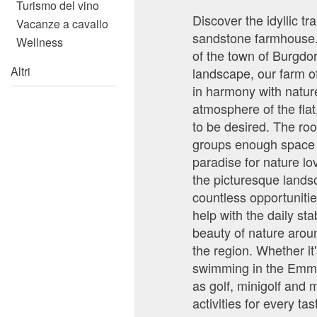
Turismo del vino
Discover the idyllic t
Vacanze a cavallo
sandstone farmhouse. S
Wellness
of the town of Burgdor
Altri
landscape, our farm of
in harmony with nature
atmosphere of the flat
to be desired. The roo
groups enough space a
paradise for nature l
the picturesque landsc
countless opportuniti
help with the daily st
beauty of nature aroun
the region. Whether it
swimming in the Emme, 
as golf, minigolf and 
activities for every 