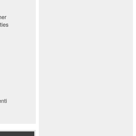
her
ties
enti