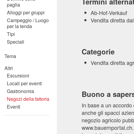
Termini alternat
paglia
Ab-Hof-Verkauf
Alloggi per gruppi
Vendita diretta dal
Campeggio / Luogo
per la tenda
Tipi
Speciali
Categorie
Tema
Vendita diretta agr
Altri
Escursioni
Locali per eventi
Gastronomia
Buono a sapers
Negozi della fattoria
In base a un accordo 
Eventi
anche gli spacci azie
negozio agricolo pubbl
www.bauernportal.ch. 