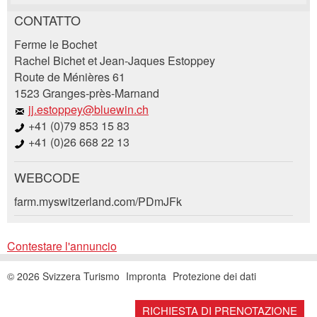
CONTATTO
Contestare l'annuncio
Consigliamo l'annuncio
Ferme le Bochet
Rachel Bichet et Jean-Jaques Estoppey
Route de Ménières 61
Il tuo feedback è molto apprezzato!
Raccomando questo annuncio agli amici.
1523 Granges-près-Marnand
jj.estoppey@bluewin.ch
Feedback generale
+41 (0)79 853 15 83
Questo annuncio non è più valido
+41 (0)26 668 22 13
Annuncio incompleto
WEBCODE
Richiesta di prenotazione
farm.myswitzerland.com/PDmJFk
Scrivere un messaggio per tutte le persone da
Contestare l'annuncio
contattare per questo annuncio.
© 2026 Svizzera Turismo
Impronta
Protezione dei dati
* Ingresso richiesto
Arrivo *
Open
CONSIGLIAMO L'ANNUNCIO
RICHIESTA DI PRENOTAZIONE