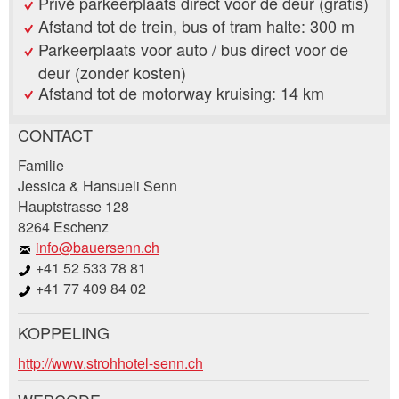
Privé parkeerplaats direct voor de deur (gratis)
Afstand tot de trein, bus of tram halte: 300 m
Parkeerplaats voor auto / bus direct voor de
deur (zonder kosten)
Afstand tot de motorway kruising: 14 km
CONTACT
Post afkeuren
Familie
Beveel deze advertentie aan bij vrienden.
Jessica & Hansueli Senn
Hauptstrasse 128
Uw feedback wordt zeer gewaardeerd!
8264 Eschenz
info@bauersenn.ch
Algemene feedback
+41 52 533 78 81
Vermelding niet langer geldig
+41 77 409 84 02
Onvolledige vermelding
KOPPELING
Boekingsaanvraag
http://www.strohhotel-senn.ch