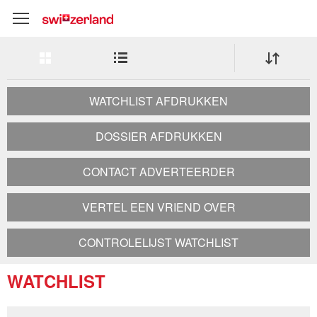
Erweitere
Listen-
Ansicht
Ansicht
Categorie
FILTERS RESETTEN
WATCHLIST AFDRUKKEN
Stad
DOSSIER AFDRUKKEN
CONTACT ADVERTEERDER
VERTEL EEN VRIEND OVER
CONTROLELIJST WATCHLIST
WATCHLIST