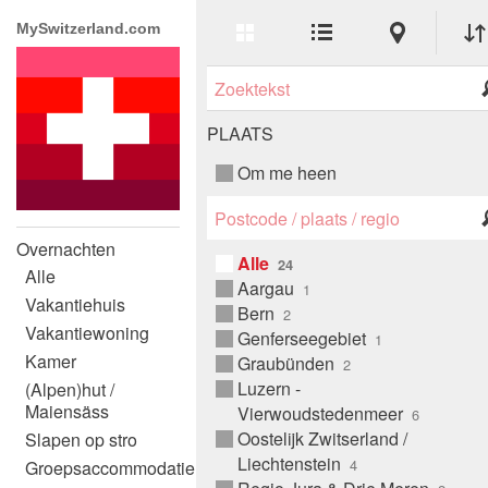
Erweitere
Listen-
Karten-
MySwitzerland.com
Ansicht
Ansicht
Ansicht
Live
Categorie
Suche
Stad
PLAATS
Om me heen
Ort
Suche
Overnachten
Alle
Alle
Aargau
Vakantiehuis
Bern
Vakantiewoning
Genferseegebiet
Kamer
Graubünden
Luzern -
(Alpen)hut /
Maiensäss
Vierwoudstedenmeer
Oostelijk Zwitserland /
Slapen op stro
Liechtenstein
Groepsaccommodatie