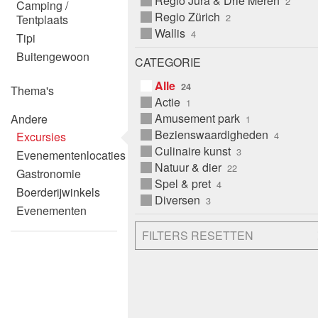
Regio Jura & Drie Meren
Camping /
Regio Zürich
Tentplaats
Wallis
Tipi
Buitengewoon
CATEGORIE
Alle
Thema's
Actie
Amusement park
Andere
Bezienswaardigheden
Excursies
Culinaire kunst
Evenementenlocaties
Natuur & dier
Gastronomie
Spel & pret
Boerderijwinkels
Diversen
Evenementen
FILTERS RESETTEN