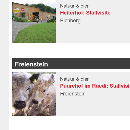
Natuur & dier
Heiterhof: Stallvisite
Eichberg
Freienstein
Natuur & dier
Puurehof im Rüedi: Stallvisi
Freienstein