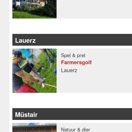
Lauerz
Spel & pret
Farmersgolf
Lauerz
Müstair
Natuur & dier