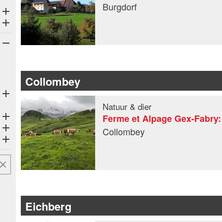
Burgdorf
Collombey
Natuur & dier
Ferme et Alpage Gex-Fabry: 
Collombey
Eichberg