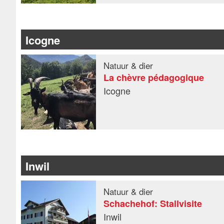
Icogne
Natuur & dier
La chèvre pédagogique
Icogne
Inwil
Natuur & dier
Schachehof: Stallvisite
Inwil