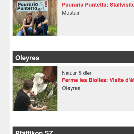
Pauraria Puntetta: Stallvisit
Müstair
Oleyres
Natuur & dier
Ferme les Biolles: Visite d’é
Oleyres
Pfäffikon SZ