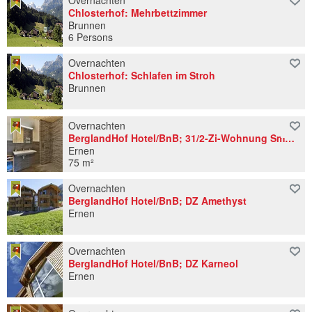
Regio Bazel
Overnachten
31
1
2
3
4
5
6
Chlosterhof: Mehrbettzimmer
Regio Jura & Drie Meren
Brunnen
Regio Zürich
6 Persons
Wallis
Overnachten
Chlosterhof: Schlafen im Stroh
Brunnen
Overnachten
BerglandHof Hotel/BnB; 31/2-Zi-Wohnung Smaragd
Ernen
75 m²
Overnachten
BerglandHof Hotel/BnB; DZ Amethyst
Ernen
Overnachten
BerglandHof Hotel/BnB; DZ Karneol
Ernen