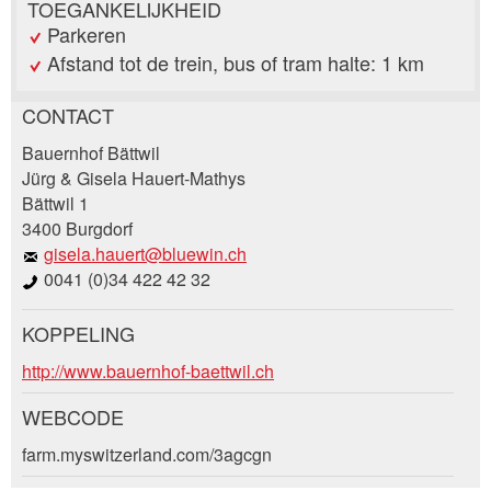
TOEGANKELIJKHEID
Parkeren
Afstand tot de trein, bus of tram halte: 1 km
CONTACT
Post afkeuren
Bauernhof Bättwil
Beveel deze advertentie aan bij vrienden.
Jürg & Gisela Hauert-Mathys
Bättwil 1
Uw feedback wordt zeer gewaardeerd!
3400 Burgdorf
gisela.hauert@bluewin.ch
Algemene feedback
0041 (0)34 422 42 32
Vermelding niet langer geldig
Onvolledige vermelding
KOPPELING
Boekingsaanvraag
http://www.bauernhof-baettwil.ch
WEBCODE
Aankomst *
farm.myswitzerland.com/3agcgn
Open
* Invoer vereist
calenda