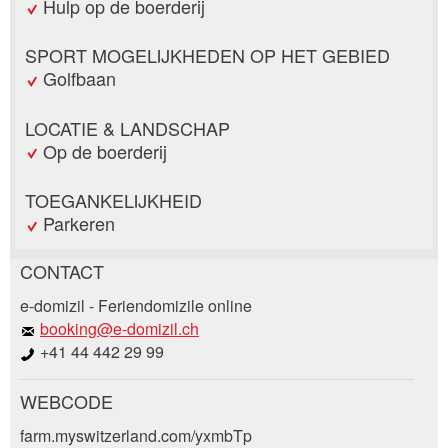
Hulp op de boerderij
SPORT MOGELIJKHEDEN OP HET GEBIED
Golfbaan
LOCATIE & LANDSCHAP
Op de boerderij
TOEGANKELIJKHEID
Parkeren
CONTACT
Post afkeuren
e-domizil - Feriendomizile online
Beveel deze advertentie aan bij vrienden.
booking@e-domizil.ch
+41 44 442 29 99
Uw feedback wordt zeer gewaardeerd!
WEBCODE
Algemene feedback
Boekingsaanvraag
Vermelding niet langer geldig
farm.myswitzerland.com/yxmbTp